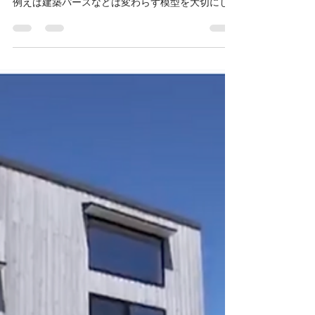
クラシックのような小さな事務所では、片手間で
作業をこなしてくれるAIはちょっとありがたい。
例えば建築パースなどは変わらず模型を大切にし
ていますが、簡単なイメージ作成にはgensparkな
どが非常に有効です。今まではパース会社に数シ
ョットのために十万単位でコストかかりました
が、無料でしかも30秒でできてしまうのには驚き
です。 葉山の家 2026 鎌倉リノベーション2026
例えばこれから始めるプロジェクトを参考までに
作成してみました。素材は立面図だけでここまで
再現できるようになりました。そこで長い間なん
となく思っていた今までの模型写真で街をつくる
という試みもできる時代に・・・・早速試してみ
ました。 クラシックな街並み 木の色の調整はでき
ておりませんが、模型をできるだけ忠実に再現し
てみました。これは夢が膨らみます。お客様のお
うちは見つかりますでしょうか？ちなみに右下の
三角屋根の家は自邸です。