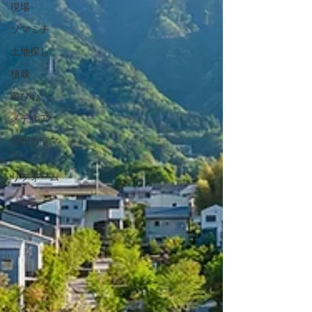
現場
ソマミチ
土地探し
植栽
遊び心
メディア
信州カラマ
ツ
リフォーム