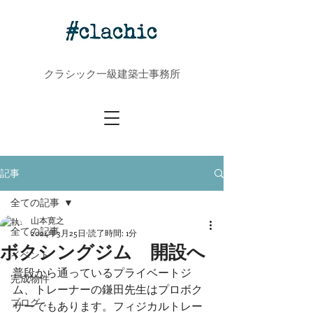
クラシック一級建築士事務所
記事
全ての記事
山本寛之
全ての記事
2024年3月25日
読了時間: 1分
ボクシングジム 開設へ
イベント
普段から通っているプライベートジ
完成物件
ム、トレーナーの鎌田先生はプロボク
ブログ
サーでもあります。フィジカルトレー