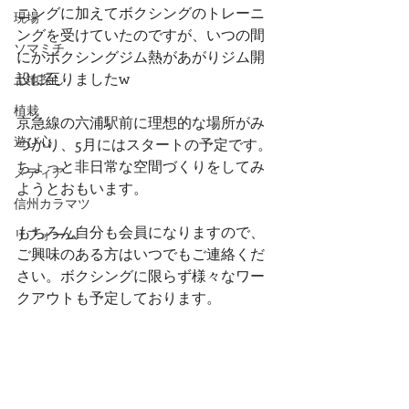
ニングに加えてボクシングのトレーニ
現場
ングを受けていたのですが、いつの間
ソマミチ
にかボクシングジム熱があがりジム開
設に至りましたw
土地探し
植栽
京急線の六浦駅前に理想的な場所がみ
遊び心
つかり、5月にはスタートの予定です。
ちょっと非日常な空間づくりをしてみ
メディア
ようとおもいます。
信州カラマツ
もちろん自分も会員になりますので、
リフォーム
ご興味のある方はいつでもご連絡くだ
さい。ボクシングに限らず様々なワー
クアウトも予定しております。