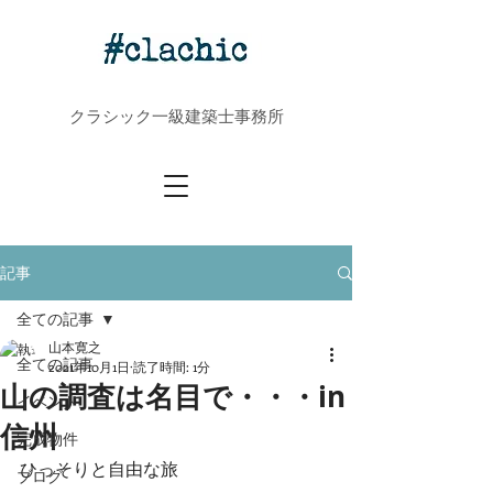
クラシック一級建築士事務所
記事
全ての記事
山本寛之
全ての記事
2021年10月1日
読了時間: 1分
山の調査は名目で・・・in
イベント
信州
完成物件
ひっそりと自由な旅
ブログ