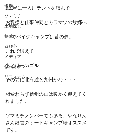
現場
BMWに一人用テントを積んで
ソマミチ
お客様と仕事仲間とカラマツの故郷へ
土地探し
植栽
GSでバイクキャンプは昔の夢。
遊び心
これで鍛えて
メディア
あとはモンゴル
信州カラマツ
リフォーム
その前に北海道と九州かな・・・
相変わらず信州の山は暖かく迎えてく
れました。
ソマミチメンバーでもある、やなりん
さん経営のオートキャンプ場オススメ
です。