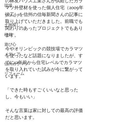
の林友ハウス工業さんが供給したカラ
現場
マツ外壁材を使った個人住宅（2009年
竣工）を信州の信毎新聞さんの記事に
ソマミチ
取り上げていただきました。前職でも
土地探し
関わりのあったプロジェクトでもあり
植栽
ます。
遊び心
今やオリンピックの競技場でカラマツ
メディア
を使ったなど話題になりましたが、す
でに12年前から住宅レベルでカラマツ
信州カラマツ
を取り入れていた試みが今に繋がって
リフォーム
います。
「できた時もすごくいいなと思った
し、今もいい」
そんな言葉は家に対しての最高の評価
だと思います。