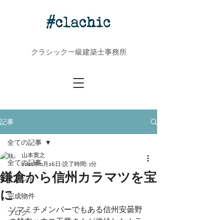
クラシック一級建築士事務所
記事
全ての記事
山本寛之
全ての記事
2021年11月26日
読了時間: 1分
鎌倉から信州カラマツを宝
イベント
に
完成物件
ソマミチメンバーでもある信州安曇野
ブログ