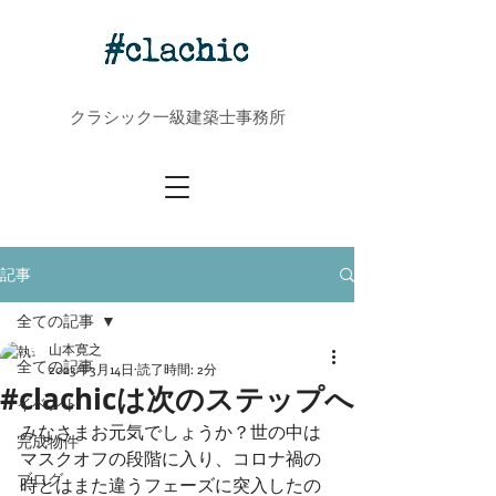
クラシック一級建築士事務所
記事
全ての記事
山本寛之
全ての記事
2023年3月14日
読了時間: 2分
#clachicは次のステップへ
イベント
みなさまお元気でしょうか？世の中は
完成物件
マスクオフの段階に入り、コロナ禍の
ブログ
時とはまた違うフェーズに突入したの