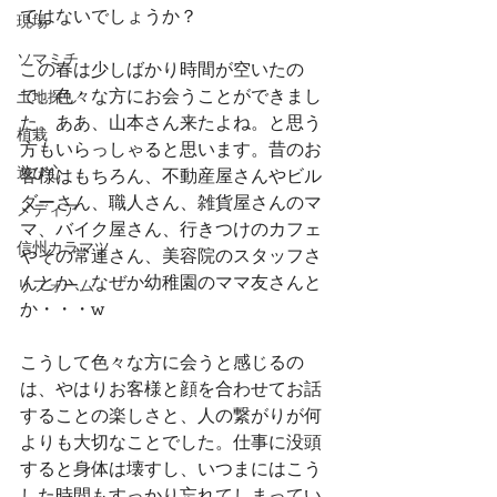
ではないでしょうか？
現場
ソマミチ
この春は少しばかり時間が空いたの
で、色々な方にお会うことができまし
土地探し
た。ああ、山本さん来たよね。と思う
植栽
方もいらっしゃると思います。昔のお
遊び心
客様はもちろん、不動産屋さんやビル
ダーさん、職人さん、雑貨屋さんのマ
メディア
マ、バイク屋さん、行きつけのカフェ
信州カラマツ
やその常連さん、美容院のスタッフさ
んとか、なぜか幼稚園のママ友さんと
リフォーム
か・・・w
こうして色々な方に会うと感じるの
は、やはりお客様と顔を合わせてお話
することの楽しさと、人の繋がりが何
よりも大切なことでした。仕事に没頭
すると身体は壊すし、いつまにはこう
した時間もすっかり忘れてしまってい