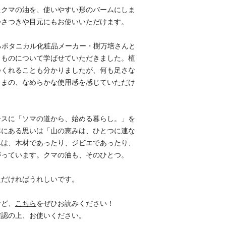
たクマの油を、使いやすい形のバームにしま
かさつきや目元にもお使いいただけます。
あるボタニカル化粧品メーカー・樹万培さんと
うものについて学ばせていただきました。植
つくれることも分かりましたが、何も足さな
ままの、なめらかな使用感を感じていただけ
ースに「ソマの道から、始める暮らし。」を
本にある思いは「山の恵みは、ひとつに連な
みは、木材であったり、ジビエであったり、
がっています。クマの油も、そのひとつ。
ただければうれしいです。
など、
こちら
をぜひお読みください！
確認の上、お使いください。