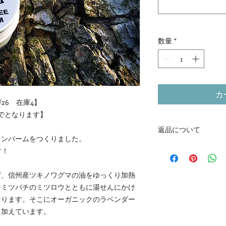
数量
*
カ
26 在庫4】
でとなります】
返品について
キンバームをつくりました。
この商品は特性上
す！
けできません。不
絡の上、御購入後
ず、信州産ツキノワグマの油をゆっくり加熱
ンミツバチのミツロウとともに湯せんにかけ
なります。そこにオーガニックのラベンダー
し加えています。