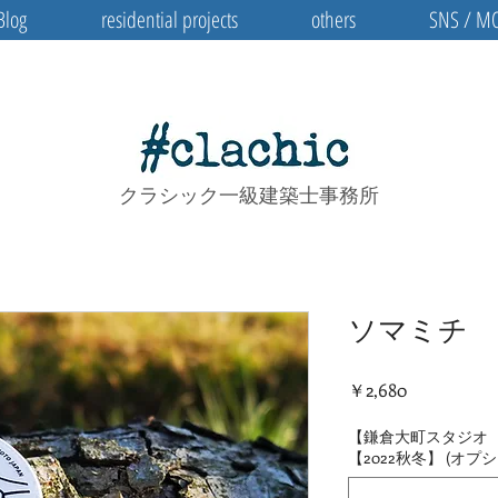
Blog
residential projects
others
SNS / M
クラシック一級建築士事務所
ソマミチ 
価格
￥2,680
【鎌倉大町スタジオ
【2022秋冬】 (オプシ