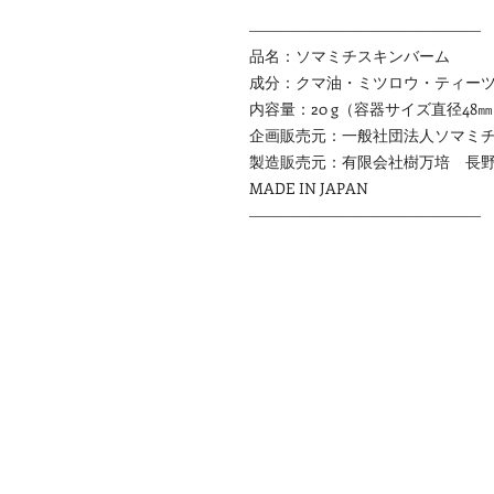
―――――――――――――――
品名：ソマミチスキンバーム
成分：クマ油・ミツロウ・ティー
内容量：20 g（容器サイズ直径48㎜
企画販売元：一般社団法人ソマミチ 
製造販売元：有限会社樹万培 長野県
MADE IN JAPAN
―――――――――――――――