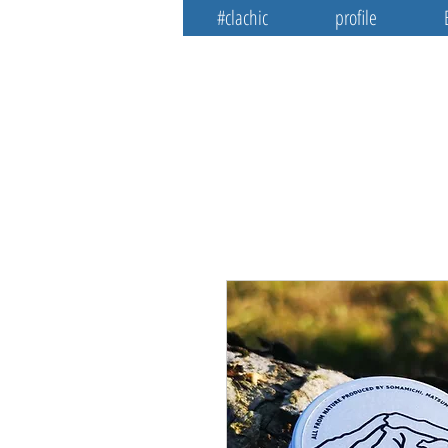
#clachic
profile