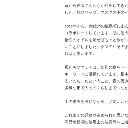
昔から猟師さんたちが利用してき
した。肌やリップ、マスクの下の
2022年から、南信州の飯島町に
コラボレートしています。肌に使
物性のオイルを足せばもっと数が
いことにしました。クマの油その
ればと思います。
私たちソマミチは、信州の森をベ
キーワードに活動しています。根
るいのち」だということ。森の恵
多様な形で人間のくらしまでつな
山の恵みを感じながら、お使いい
これまでの経緯や込められた思い
商品情報欄の使用上の注意等をご