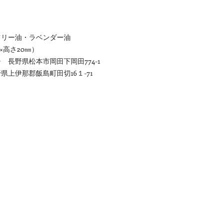
ツリー油・ラベンダー油
×高さ20㎜）
長野県松本市岡田下岡田774-1
上伊那郡飯島町田切16１-71