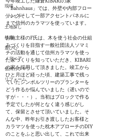
今年竣工した鎌倉KIBARIの家
現場
「Bahnhaus」では、外壁や内部フロー
リングそして一部アクセントパネルに
ソマミチ
まで信州のカラマツを使っています。
土地探し
植栽
お施主様のF氏は、木を使う社会の仕組
みづくりを目指す一般社団法人ソマミ
遊び心
チの活動を通じて信州カラマツを使っ
メディア
た家づくりを知っていただき、KIBARI
の家を採用して頂きました。竣工から
信州カラマツ
ひと月ほど経った頃、建築工事で残っ
リフォーム
ていたシンボルツリーのプランターを
どう作るか悩んでいました（遅いので
すが・・・）。当初はブロックで作る
予定でしたが何となく違う感じがし
て、保留とさせて頂いていました。そ
んな中、昨年お引き渡ししたお客様と
カラマツを使った枕木アプローチのDIY
のことをふと思い出して、これで出来