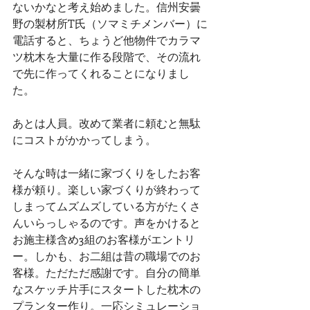
ないかなと考え始めました。信州安曇
野の製材所T氏（ソマミチメンバー）に
電話すると、ちょうど他物件でカラマ
ツ枕木を大量に作る段階で、その流れ
で先に作ってくれることになりまし
た。
あとは人員。改めて業者に頼むと無駄
にコストがかかってしまう。
そんな時は一緒に家づくりをしたお客
様が頼り。楽しい家づくりが終わって
しまってムズムズしている方がたくさ
んいらっしゃるのです。声をかけると
お施主様含め3組のお客様がエントリ
ー。しかも、お二組は昔の職場でのお
客様。ただただ感謝です。自分の簡単
なスケッチ片手にスタートした枕木の
プランター作り。一応シミュレーショ