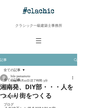
クラシック一級建築士事務所
記事
全ての記事
hilo yamamoto
全ての記事
2019年6月22日
読了時間: 3分
湘南発、DIY部・・・人を
イベント
つくり街をつくる
完成物件
ブログ