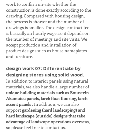
work to confirm on-site whether the
construction is done exactly according to the
drawing. Compared with housing design,
the process is shorter and the number of
drawings is smaller. The design contract fee
is basically an hourly wage, so it depends on
the number of meetings and site visits. We
accept production and installation of
product designs such as house nameplates
and furniture.
design work 07: Differentiate by
designing stores using solid wood.
In addition to interior panels using natural
materials, we also handle a large number of
unique building materials such as Bourstein
Akamatsu panels, larch float flooring, larch
accent panels
. In addition, we can also
support
gardening (hard landscaping) and
hard landscape (outside) designs that take
advantage of landscape operations overseas,
so please feel free to contact us.