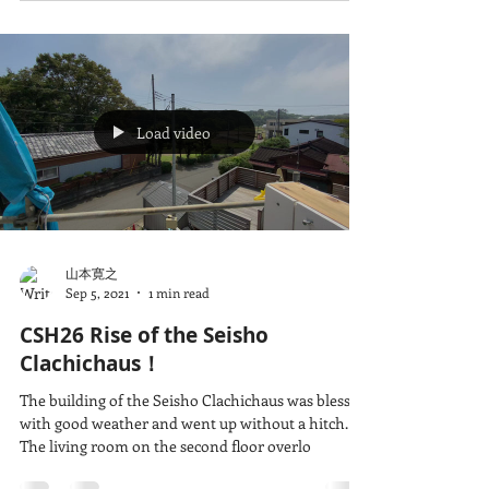
the public.
Load video
山本寛之
Sep 5, 2021
1 min read
CSH26 Rise of the Seisho
Clachichaus！
The building of the Seisho Clachichaus was blessed