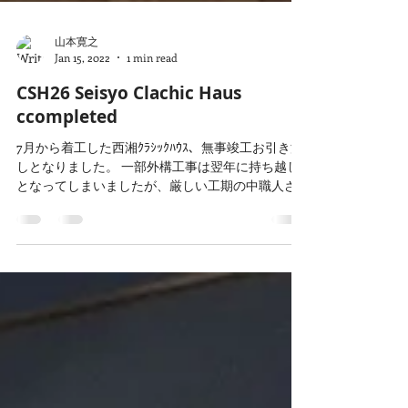
山本寛之
Jan 15, 2022
1 min read
CSH26 Seisyo Clachic Haus
ccompleted
7月から着工した西湘ｸﾗｼｯｸﾊｳｽ、無事竣工お引き渡
しとなりました。 一部外構工事は翌年に持ち越し
となってしまいましたが、厳しい工期の中職人さ
んには頑張って頂きました。 開放的な二階リビン
グからは海の音と香りがしてきます。 引き渡し当
日はお客様のお誕生日。素敵な日になりました。